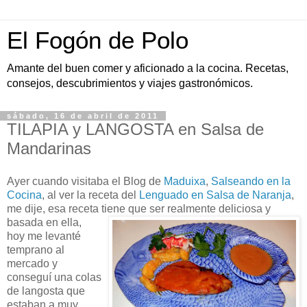
El Fogón de Polo
Amante del buen comer y aficionado a la cocina. Recetas,
consejos, descubrimientos y viajes gastronómicos.
sábado, 16 de abril de 2011
TILAPIA y LANGOSTA en Salsa de
Mandarinas
Ayer cuando visitaba el Blog de
Maduixa
,
Salseando en la
Cocina
, al ver la receta del
Lenguado en Salsa de Naranja
,
me dije, esa receta tiene que
ser realmente deliciosa y
basada en ella,
hoy me levanté
temprano al
mercado y
conseguí una colas
de langosta que
estaban a muy